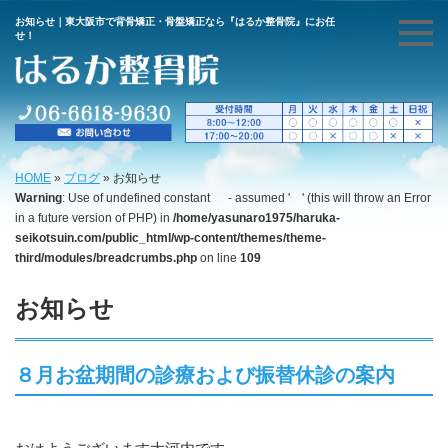
お知らせ｜東大阪市で背骨矯正・骨盤矯正なら『はるか整骨院』にお任
せ！
HOME
»
ブログ
»
お知らせ
Warning
: Use of undefined constant - assumed ' ' (this will throw an Error
in a future version of PHP) in
/home/yasunaro1975/haruka-
seikotsuin.com/public_html/wp-content/themes/theme-
third/modules/breadcrumbs.php
on line
109
お知らせ
８月お盆期間の診療および振替休診の案内