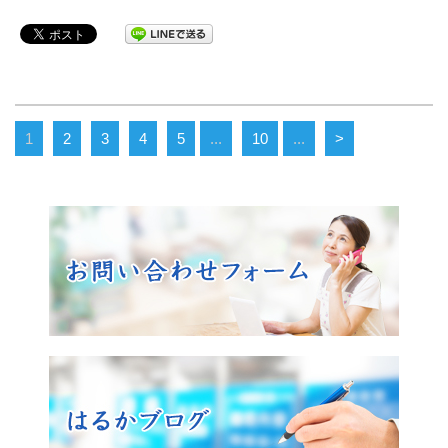
1
2
3
4
5
...
10
...
>