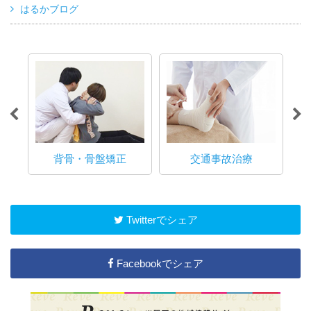
はるかブログ
る方
て
背骨・骨盤矯正
交通事故治療
Twitterでシェア
Facebookでシェア