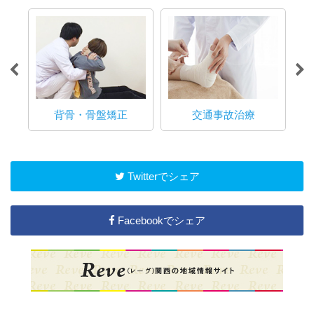
る方
て
背骨・骨盤矯正
交通事故治療
Twitterでシェア
Facebookでシェア