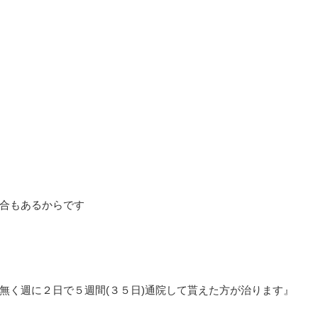
合もあるからです
無く週に２日で５週間(３５日)通院して貰えた方が治ります』