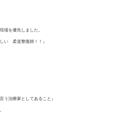
はじめて来院さ
療費につ
保険治療
現場を優先しました。
しい 柔道整復師！！』
言う治療家としてあること』
。