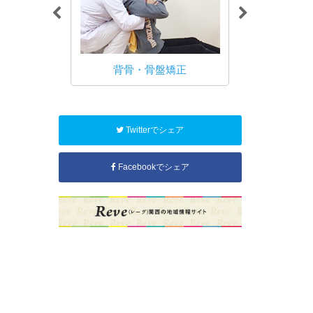
れる方へ 治
いて
背骨・骨盤矯正
交通
Twitterでシェア
Facebookでシェア