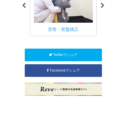
れる方へ 治
いて
背骨・骨盤矯正
交通
Twitterでシェア
Facebookでシェア